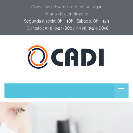
Consultas e Exames em um só lugar.
Horário de atendimento :
Segunda a sexta: 8h - 18h : Sábado: 8h - 12h
Contato :
(99) 3524-8807 / (99) 3523-6858