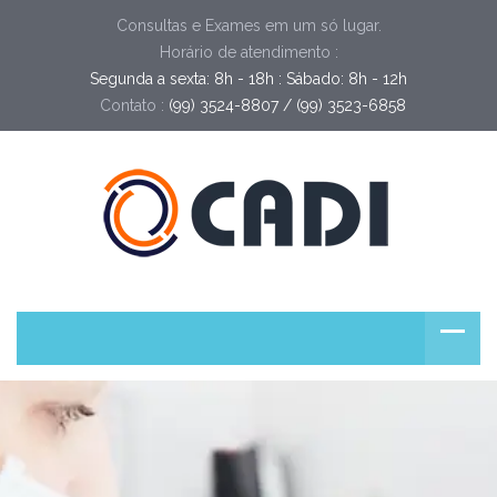
Consultas e Exames em um só lugar.
Horário de atendimento :
Segunda a sexta: 8h - 18h : Sábado: 8h - 12h
Contato :
(99) 3524-8807 / (99) 3523-6858