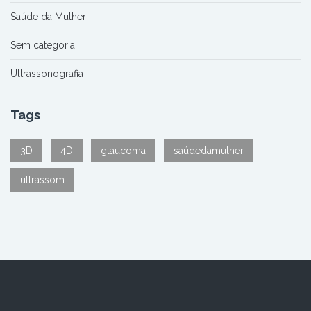
Saúde da Mulher
Sem categoria
Ultrassonografia
Tags
3D
4D
glaucoma
saúdedamulher
ultrassom