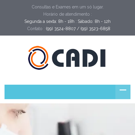
Consultas e Exames em um só lugar.
Horário de atendimento :
Segunda a sexta: 8h - 18h : Sábado: 8h - 12h
Contato :
(99) 3524-8807 / (99) 3523-6858