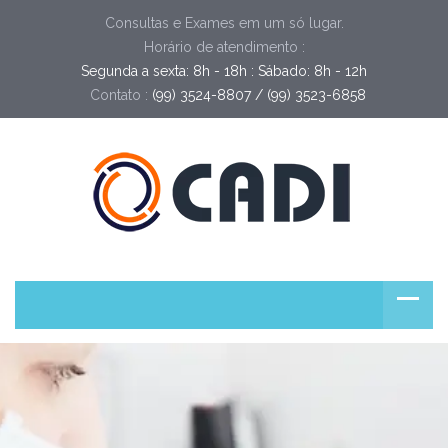
Consultas e Exames em um só lugar.
Horário de atendimento :
Segunda a sexta: 8h - 18h : Sábado: 8h - 12h
Contato :
(99) 3524-8807 / (99) 3523-6858