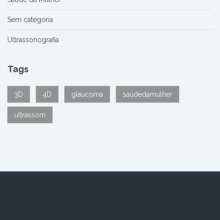
Sem categoria
Ultrassonografia
Tags
3D
4D
glaucoma
saúdedamulher
ultrassom