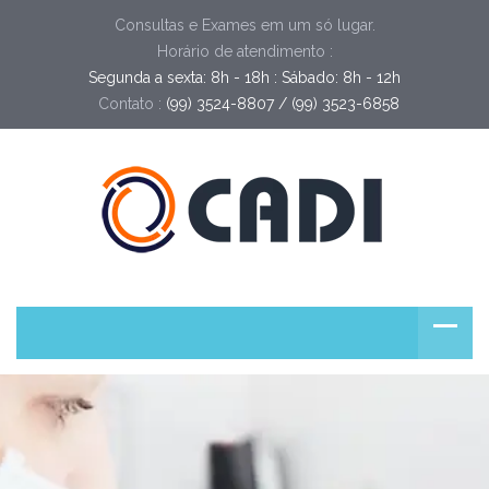
Consultas e Exames em um só lugar.
Horário de atendimento :
Segunda a sexta: 8h - 18h : Sábado: 8h - 12h
Contato :
(99) 3524-8807 / (99) 3523-6858