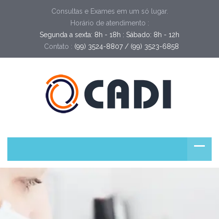
Consultas e Exames em um só lugar.
Horário de atendimento :
Segunda a sexta: 8h - 18h : Sábado: 8h - 12h
Contato :
(99) 3524-8807 / (99) 3523-6858