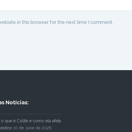
ebsite in this browser for the next time I comment.
s Notícias:
o que é Colite e como ela afeta
testino
10 de June de 2026