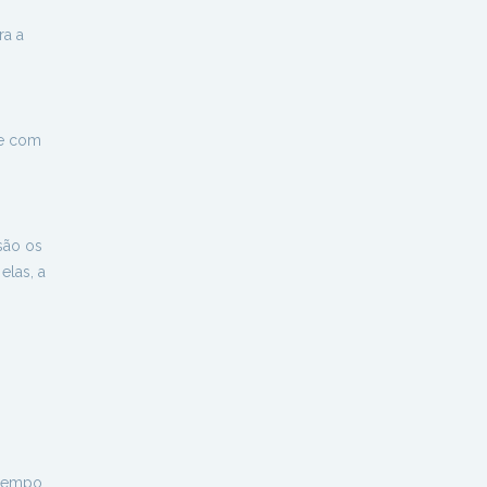
ra a
 e com
são os
elas, a
 tempo