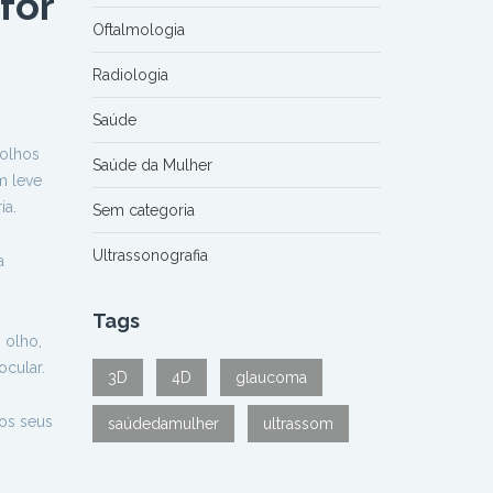
 for
Oftalmologia
Radiologia
Saúde
 olhos
Saúde da Mulher
m leve
ia.
Sem categoria
Ultrassonografia
a
Tags
 olho,
cular.
3D
4D
glaucoma
os seus
saúdedamulher
ultrassom