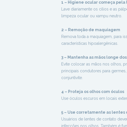
1 – Higiene ocular começa pela
Lave diariamente os cílios e as pá
limpeza ocular ou xampu neutro.
2 – Remoção de maquiagem
Remova toda a maquiagem, para iss
características hipoalergênicas.
3 – Mantenha as mãos longe dos
Evite colocar as mãos nos olhos, pr
principais condutores para germes, 
conjuntivite.
4 – Proteja os olhos com óculos
Use óculos escuros em locais extern
5 – Use corretamente as lentes
Usuários de lentes de contato deve
infecções nos olhos. Também é fun