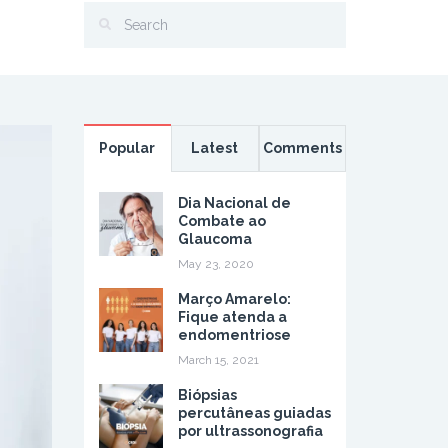
Popular
Latest
Comments
Dia Nacional de
Combate ao
Glaucoma
May 23, 2020
Março Amarelo:
Fique atenda a
endomentriose
March 15, 2021
Biópsias
percutâneas guiadas
por ultrassonografia