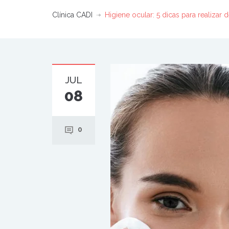
Clínica CADI
Higiene ocular: 5 dicas para realizar 
JUL
08
0