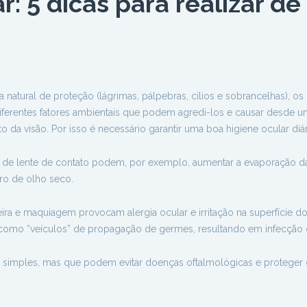
r: 5 dicas para realizar de
natural de proteção (lágrimas, pálpebras, cílios e sobrancelhas), os
iferentes fatores ambientais que podem agredi-los e causar desde u
a visão. Por isso é necessário garantir uma boa higiene ocular diár
o de lente de contato podem, por exemplo, aumentar a evaporação d
ro de olho seco.
ira e maquiagem provocam alergia ocular e irritação na superfície do
 como “veículos” de propagação de germes, resultando em infecção o
s simples, mas que podem evitar doenças oftalmológicas e proteger 