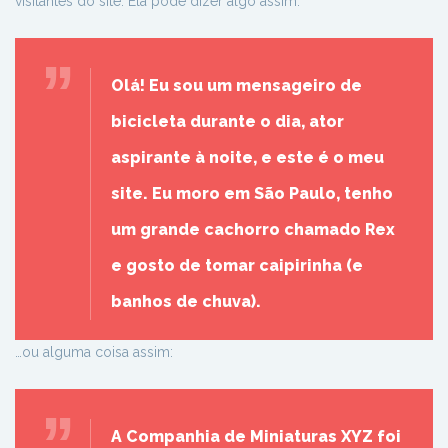
visitantes do site. Ela pode dizer algo assim:
Olá! Eu sou um mensageiro de
bicicleta durante o dia, ator
aspirante à noite, e este é o meu
site. Eu moro em São Paulo, tenho
um grande cachorro chamado Rex
e gosto de tomar caipirinha (e
banhos de chuva).
…ou alguma coisa assim:
A Companhia de Miniaturas XYZ foi