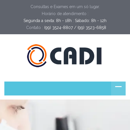
Consultas e Exames em um só lugar.
Horário de atendimento :
Segunda a sexta: 8h - 18h : Sábado: 8h - 12h
Contato :
(99) 3524-8807 / (99) 3523-6858