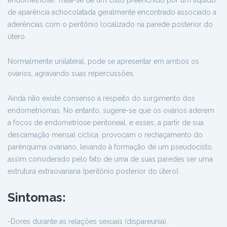
endometriose. Trata-se de um cisto preenchido por um líquido
de aparência achocolatada geralmente encontrado associado a
aderências com o peritônio localizado na parede posterior do
útero.
Normalmente unilateral, pode se apresentar em ambos os
ovários, agravando suas repercussões.
Ainda não existe consenso a respeito do surgimento dos
endometriomas. No entanto, sugere-se que os ovários aderem
a focos de endometriose peritoneal, e esses, a partir de sua
descamação mensal cíclica, provocam o rechaçamento do
parênquima ovariano, levando à formação de um pseudocisto,
assim considerado pelo fato de uma de suas paredes ser uma
estrutura extraovariana (peritônio posterior do útero).
Sintomas
:
-Dores durante as relações sexuais (dispareunia).