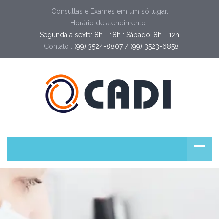
Consultas e Exames em um só lugar.
Horário de atendimento :
Segunda a sexta: 8h - 18h : Sábado: 8h - 12h
Contato :
(99) 3524-8807 / (99) 3523-6858