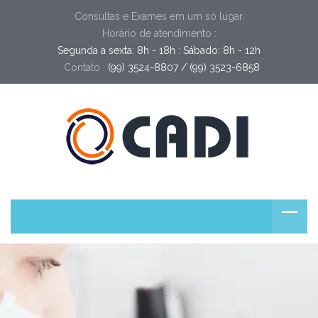
Consultas e Exames em um só lugar.
Horário de atendimento :
Segunda a sexta: 8h - 18h : Sábado: 8h - 12h
Contato :
(99) 3524-8807 / (99) 3523-6858