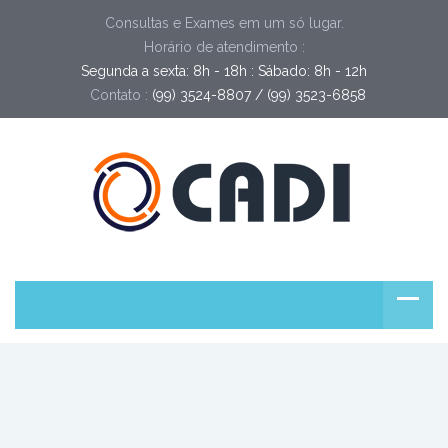
Consultas e Exames em um só lugar.
Horário de atendimento :
Segunda a sexta: 8h - 18h : Sábado: 8h - 12h
Contato :
(99) 3524-8807 / (99) 3523-6858